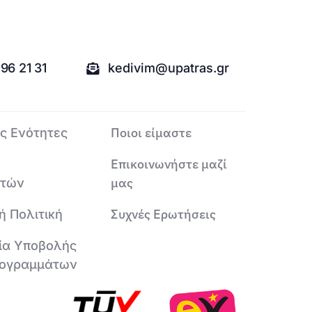
96 21 31
kedivim@upatras.gr
Ποιοι είμαστε
ς Ενότητες
Επικοινωνήστε μαζί
μας
υτών
Συχνές Ερωτήσεις
ή Πολιτική
ία Υποβολής
ογραμμάτων