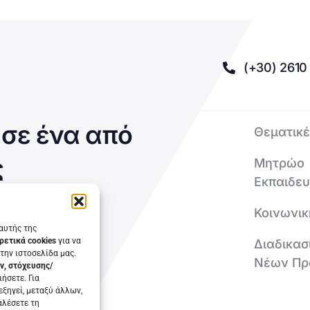
(+30) 2610 
σε ένα από
Θεματικέ
ς
Μητρώο
Εκπαιδε
Κοινωνικ
 αυτής της
ρετικά cookies
για να
Διαδικασ
την ιστοσελίδα μας.
Νέων Πρ
ν, στόχευσης/
ήσετε. Για
εξηγεί, μεταξύ άλλων,
αλέσετε τη