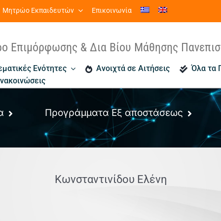
Μητρώο Εκπαιδευτών
Επικοινωνία
ρο Επιμόρφωσης & Δια Βίου Μάθησης Πανεπι
εματικές Ενότητες
Ανοιχτά σε Αιτήσεις
Όλα τα
νακοινώσεις
α
Προγράμματα Εξ αποστάσεως
Κωνσταντινίδου Ελένη