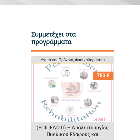
Συμμετέχει στα
προγράμματα
Υγεία και Πρόνοια
Υγεία και Πρόνοια
,
,
Φυσικοθεραπεία
Φυσικοθεραπεία
780 €
(ΕΠΙΠΕΔΟ II) – Δυσλειτουργίες
Πυελικού Εδάφους και