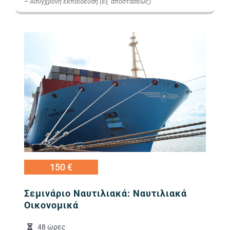
–
Ασύγχρονη εκπαίδευση (εξ' αποστάσεως)
Εικόνα
150 €
Σεμινάριο Ναυτιλιακά: Ναυτιλιακά
Οικονομικά
48 ώρες