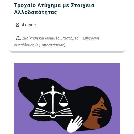
Τροχαίο Ατύχημα με Στοιχεία
Αλλοδαπότητας
4 ώρες
Διοίκηση και Νομικές Επιστήμες
–
Σύγχρονη
εκπαίδευση (εξ' αποστάσεως)
Εικόνα