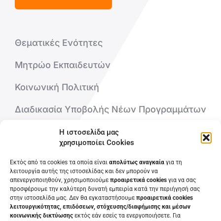
Θεματικές Ενότητες
Μητρώο Εκπαιδευτών
Κοινωνική Πολιτική
Διαδικασία Υποβολής Νέων Προγραμμάτων
Η ιστοσελίδα μας
Ποιοι είμαστε
χρησιμοποίει Cookies
Επικοινωνήστε μαζί μας
Εκτός από τα cookies τα οποία είναι
απολύτως αναγκαία
για τη
λειτουργία αυτής της ιστοσελίδας και δεν μπορούν να
απενεργοποιηθούν, χρησιμοποιούμε
προαιρετικά cookies
για να σας
Συχνές Ερωτήσεις
προσφέρουμε την καλύτερη δυνατή εμπειρία κατά την περιήγησή σας
στην ιστοσελίδα μας. Δεν θα εγκαταστήσουμε
προαιρετικά cookies
λειτουργικότητας, επιδόσεων, στόχευσης/διαφήμισης και μέσων
κοινωνικής δικτύωσης
εκτός εάν εσείς τα ενεργοποιήσετε. Για