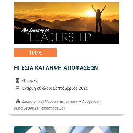
Εικόνα
100 €
ΗΓΕΣΙΑ ΚΑΙ ΛΗΨΗ ΑΠΟΦΑΣΕΩΝ
40 ώρες
Έναρξη κύκλου: Σεπτέμβριος 2026
Διοίκηση και Νομικές Επιστήμες
–
Ασύγχρονη
εκπαίδευση (εξ' αποστάσεως)
Εικόνα