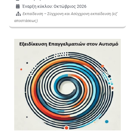
Έναρξη κύκλου: Οκτώβριος 2026
Εκπαίδευση
–
Σύγχρονη και Ασύγχρονη εκπαίδευση (εξ'
αποστάσεως)
Εικόνα