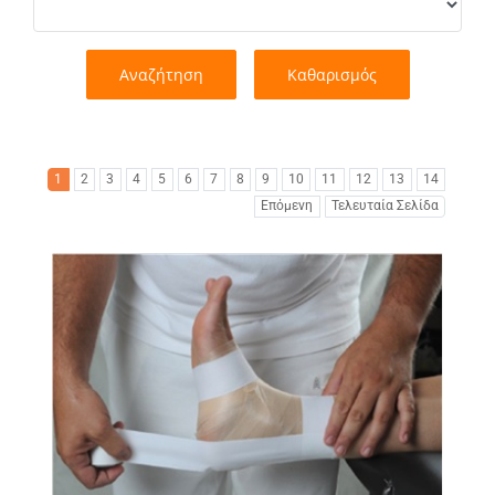
Αναζήτηση
Καθαρισμός
1
2
3
4
5
6
7
8
9
10
11
12
13
14
Επόμενη
Τελευταία Σελίδα
Εικόνα