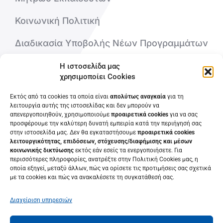
Κοινωνική Πολιτική
Διαδικασία Υποβολής Νέων Προγραμμάτων
Η ιστοσελίδα μας
Ποιοι είμαστε
χρησιμοποίει Cookies
Επικοινωνήστε μαζί μας
Εκτός από τα cookies τα οποία είναι
απολύτως αναγκαία
για τη
λειτουργία αυτής της ιστοσελίδας και δεν μπορούν να
απενεργοποιηθούν, χρησιμοποιούμε
προαιρετικά cookies
για να σας
Συχνές Ερωτήσεις
προσφέρουμε την καλύτερη δυνατή εμπειρία κατά την περιήγησή σας
στην ιστοσελίδα μας. Δεν θα εγκαταστήσουμε
προαιρετικά cookies
λειτουργικότητας, επιδόσεων, στόχευσης/διαφήμισης και μέσων
κοινωνικής δικτύωσης
εκτός εάν εσείς τα ενεργοποιήσετε. Για
περισσότερες πληροφορίες, ανατρέξτε στην Πολιτική Cookies μας, η
οποία εξηγεί, μεταξύ άλλων, πώς να ορίσετε τις προτιμήσεις σας σχετικά
με τα cookies και πώς να ανακαλέσετε τη συγκατάθεσή σας.
Διαχείριση υπηρεσιών