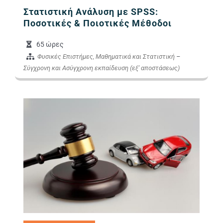
Στατιστική Ανάλυση με SPSS:
Ποσοτικές & Ποιοτικές Μέθοδοι
65 ώρες
Φυσικές Επιστήμες, Μαθηματικά και Στατιστική
–
Σύγχρονη και Ασύγχρονη εκπαίδευση (εξ' αποστάσεως)
Εικόνα