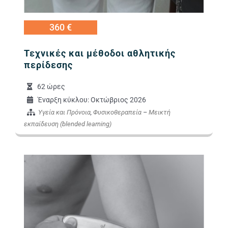
360 €
Τεχνικές και μέθοδοι αθλητικής
περίδεσης
62 ώρες
Έναρξη κύκλου: Οκτώβριος 2026
Υγεία και Πρόνοια
,
Φυσικοθεραπεία
–
Μεικτή
εκπαίδευση (blended learning)
Εικόνα