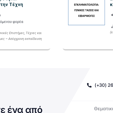
την Τέχνη
κ
ο
όμενου φορέα
(
νικές Επιστήμες
,
Τέχνες και
μες
–
Ασύγχρονη εκπαίδευση
(+30) 26
ε ένα από
Θεματικ