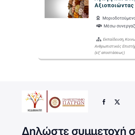
Αξιοποιώντας 
Μοριοδοτούμεν
Μέσω συνεργαζ
Εκπαίδευση
,
Κοινω
Ανθρωπιστικές Επιστή
(εξ' αποστάσεως)
Δηλώστε συμμετοχή σ