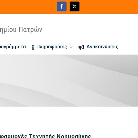
τημίου Πατρών
ρογράμματα
Πληροφορίες
Ανακοινώσεις
να Προγράμματος
φαρμογές Τεχνητής Νοημοσύνης