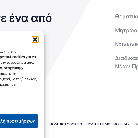
ε ένα από
Θεματικ
Μητρώο
Κοινωνι
 αυτής της
ρετικά cookies
για να
Διαδικα
την ιστοσελίδα μας.
Νέων Π
ν, στόχευσης/
ήσετε. Για
εξηγεί, μεταξύ άλλων,
αλέσετε τη
λή προτιμήσεων
ΠΟΛΙΤΙΚΗ COOKIES
ΠΟΛΙΤΙΚΗ ΙΔΙΩΤΙΚΟΤΗΤΑΣ
Ο
τρών