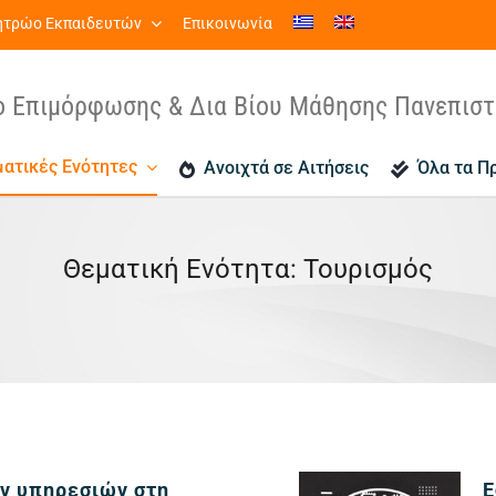
τρώο Εκπαιδευτών
Επικοινωνία
ο Επιμόρφωσης & Δια Βίου Μάθησης Πανεπισ
ατικές Ενότητες
Ανοιχτά σε Αιτήσεις
Όλα τα Π
Θεματική Ενότητα: Τουρισμός
Εικό
ν υπηρεσιών στη
Ε