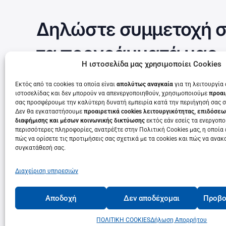
Δηλώστε συμμετοχή σ
τα προγράμματά μας
Η ιστοσελίδα μας χρησιμοποίει Cookies
Εκτός από τα cookies τα οποία είναι
απολύτως αναγκαία
για τη λειτουργία
ιστοσελίδας και δεν μπορούν να απενεργοποιηθούν, χρησιμοποιούμε
προαι
Τρέχουν τώρα
σας προσφέρουμε την καλύτερη δυνατή εμπειρία κατά την περιήγησή σας σ
Δεν θα εγκαταστήσουμε
προαιρετικά cookies λειτουργικότητας, επιδόσεω
διαφήμισης και μέσων κοινωνικής δικτύωσης
εκτός εάν εσείς τα ενεργοποι
περισσότερες πληροφορίες, ανατρέξτε στην Πολιτική Cookies μας, η οποία 
πώς να ορίσετε τις προτιμήσεις σας σχετικά με τα cookies και πώς να ανακ
συγκατάθεσή σας.
Διαχείριση υπηρεσιών
Αποδοχή
Δεν αποδέχομαι
Προβο
© 2022 • Κ.Ε.ΔΙ.ΒΙ.Μ. Πανεπιστημίου Πατρών• Πανεπιστήμιο Πα
ΠΟΛΙΤΙΚΗ COOKIES
Δήλωση Απορρήτου