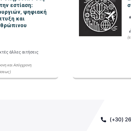
την εστίαση:
σ
ουργιών, ψηφιακή
πτυξη και
νθρώπινου
(
κτές άλλες αιτήσεις
ονη και Ασύγχρονη
άσεως)
(+30) 26