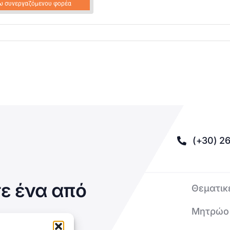
ω συνεργαζόμενου φορέα
(+30) 26
ε ένα από
Θεματικ
Μητρώο