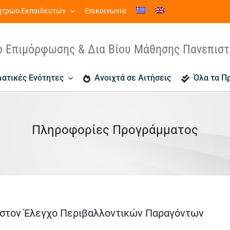
τρώο Εκπαιδευτών
Επικοινωνία
ο Επιμόρφωσης & Δια Βίου Μάθησης Πανεπισ
ατικές Ενότητες
Ανοιχτά σε Αιτήσεις
Όλα τα Π
Πληροφορίες Προγράμματος
s) στον Έλεγχο Περιβαλλοντικών Παραγόντων