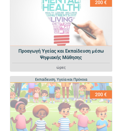
200 €
Προαγωγή Υγείας και Εκπαίδευση μέσω
Ψηφιακής Μάθησης
ώρες
Εκπαίδευση
Εκπαίδευση
,
,
Υγεία και Πρόνοια
Υγεία και Πρόνοια
200 €