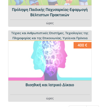
Πρόληψη Παιδικής Παχυσαρκίας-Εφαρμογή
Βέλτιστων Πρακτικών
ώρες
Τέχνες και Ανθρωπιστικές Επιστήμες
Τέχνες και Ανθρωπιστικές Επιστήμες
,
,
Τεχνολογίες της
Τεχνολογίες της
Πληροφορίας και της Επικοινωνίας
Πληροφορίας και της Επικοινωνίας
,
,
Υγεία και Πρόνοια
Υγεία και Πρόνοια
400 €
Βιοηθική και Ιατρικό Δίκαιο
ώρες