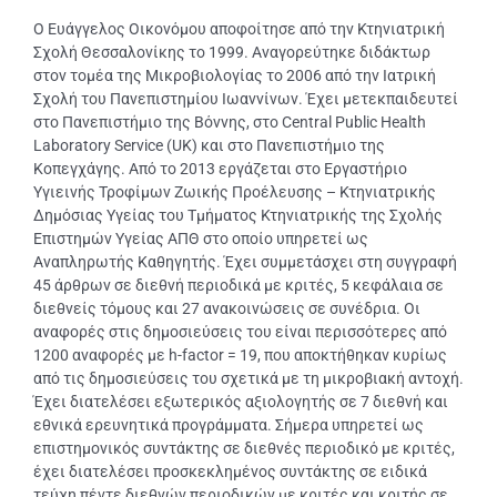
Ο Ευάγγελος Οικονόμου αποφοίτησε από την Κτηνιατρική
Σχολή Θεσσαλονίκης το 1999. Αναγορεύτηκε διδάκτωρ
στον τομέα της Μικροβιολογίας το 2006 από την Ιατρική
Σχολή του Πανεπιστημίου Ιωαννίνων. Έχει μετεκπαιδευτεί
στο Πανεπιστήμιο της Βόννης, στο Central Public Health
Laboratory Service (UK) και στο Πανεπιστήμιο της
Κοπεγχάγης. Από το 2013 εργάζεται στο Εργαστήριο
Υγιεινής Τροφίμων Ζωικής Προέλευσης – Κτηνιατρικής
Δημόσιας Υγείας του Τμήματος Κτηνιατρικής της Σχολής
Επιστημών Υγείας ΑΠΘ στο οποίο υπηρετεί ως
Αναπληρωτής Καθηγητής. Έχει συμμετάσχει στη συγγραφή
45 άρθρων σε διεθνή περιοδικά με κριτές, 5 κεφάλαια σε
διεθνείς τόμους και 27 ανακοινώσεις σε συνέδρια. Οι
αναφορές στις δημοσιεύσεις του είναι περισσότερες από
1200 αναφορές με h-factor = 19, που αποκτήθηκαν κυρίως
από τις δημοσιεύσεις του σχετικά με τη μικροβιακή αντοχή.
Έχει διατελέσει εξωτερικός αξιολογητής σε 7 διεθνή και
εθνικά ερευνητικά προγράμματα. Σήμερα υπηρετεί ως
επιστημονικός συντάκτης σε διεθνές περιοδικό με κριτές,
έχει διατελέσει προσκεκλημένος συντάκτης σε ειδικά
τεύχη πέντε διεθνών περιοδικών με κριτές και κριτής σε