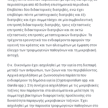
περισσότερα από 40 διεθνή επιστημονικά περιοδικά.
Επιβλέπει δύο διδακτορικές διατριβές, ενώ έχει
επιβλέψει πέντε μεταπτυχιακές διατριβές και έξι
διατριβές και έχει συμμετάσχει σε μία συμβουλευτική
επιτροπή διδακτορικής διατριβής, τρεις εξεταστικές
επιτροπές διδακτορικών διατριβών και σε οκτώ
εξεταστικές επιτροπές μεταπτυχιακών διατριβών. Τα
τρέχοντα ερευνητικά του ενδιαφέροντα αφορούν την
υγιεινή του κρέατος και των αλιευμάτων με έμφαση στον
έλεγχο των τροφιμογενών παθογόνων και τη μικροβιακή
αντοχή.
Ο κ. Οικονόμου έχει ασχοληθεί με την υγεία στη διεπαφή
μεταξύ των ανθρώπων, των ζώων και του περιβάλλοντος.
Αρχικά
ασχολήθηκε
με ζωονοσογόνα παράσιτα που
ενδιαφέρουν τη δημόσια υγεία (
Cryptosporidium
spp. και
Giardia
spp.). Στη συνέχεια ασχολήθηκε με τις μικροβιακές
τοξίνες που παράγονται στα αλιεύματα και μελέτησε τη
συμμετοχή βακτηρίων διαφορετικής προέλευσης στο
δυνατότητα παραγωγής μικροβιακών τοξινών. Έχει
ασχοληθεί με την παρουσία τροφιμογενών παθογόνων στο