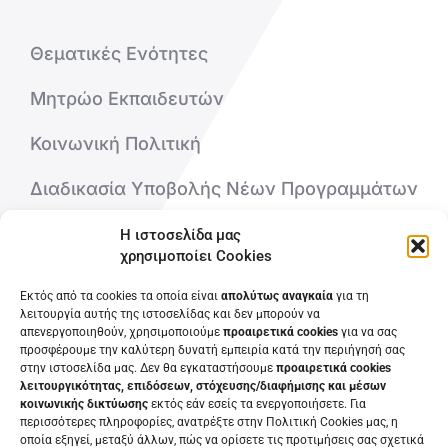
Θεματικές Ενότητες
Μητρώο Εκπαιδευτών
Κοινωνική Πολιτική
Διαδικασία Υποβολής Νέων Προγραμμάτων
Η ιστοσελίδα μας
Ποιοι είμαστε
χρησιμοποίει Cookies
Επικοινωνήστε μαζί μας
Εκτός από τα cookies τα οποία είναι
απολύτως αναγκαία
για τη
λειτουργία αυτής της ιστοσελίδας και δεν μπορούν να
απενεργοποιηθούν, χρησιμοποιούμε
προαιρετικά cookies
για να σας
Συχνές Ερωτήσεις
προσφέρουμε την καλύτερη δυνατή εμπειρία κατά την περιήγησή σας
στην ιστοσελίδα μας. Δεν θα εγκαταστήσουμε
προαιρετικά cookies
λειτουργικότητας, επιδόσεων, στόχευσης/διαφήμισης και μέσων
κοινωνικής δικτύωσης
εκτός εάν εσείς τα ενεργοποιήσετε. Για
περισσότερες πληροφορίες, ανατρέξτε στην Πολιτική Cookies μας, η
οποία εξηγεί, μεταξύ άλλων, πώς να ορίσετε τις προτιμήσεις σας σχετικά