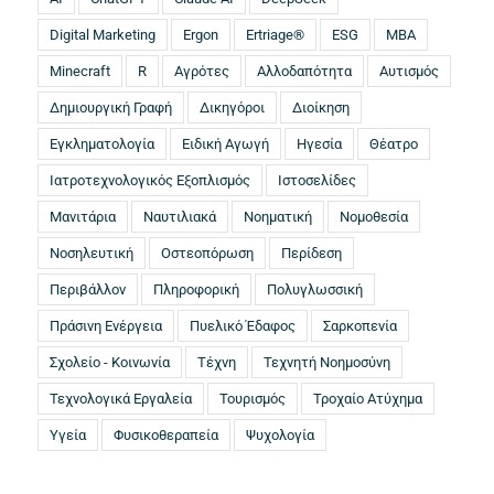
Digital Marketing
Ergon
Ertriage®
ESG
MBA
Minecraft
R
Αγρότες
Αλλοδαπότητα
Αυτισμός
Δημιουργική Γραφή
Δικηγόροι
Διοίκηση
Εγκληματολογία
Ειδική Αγωγή
Ηγεσία
Θέατρο
Ιατροτεχνολογικός Εξοπλισμός
Ιστοσελίδες
Μανιτάρια
Ναυτιλιακά
Νοηματική
Νομοθεσία
Νοσηλευτική
Οστεοπόρωση
Περίδεση
Περιβάλλον
Πληροφορική
Πολυγλωσσική
Πράσινη Ενέργεια
Πυελικό Έδαφος
Σαρκοπενία
Σχολείο - Κοινωνία
Τέχνη
Τεχνητή Νοημοσύνη
Τεχνολογικά Εργαλεία
Τουρισμός
Τροχαίο Ατύχημα
Υγεία
Φυσικοθεραπεία
Ψυχολογία