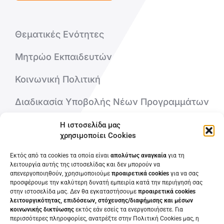
Θεματικές Ενότητες
Μητρώο Εκπαιδευτών
Κοινωνική Πολιτική
Διαδικασία Υποβολής Νέων Προγραμμάτων
Η ιστοσελίδα μας
Ποιοι είμαστε
χρησιμοποίει Cookies
Εκτός από τα cookies τα οποία είναι
απολύτως αναγκαία
για τη
Επικοινωνήστε μαζί μας
λειτουργία αυτής της ιστοσελίδας και δεν μπορούν να
απενεργοποιηθούν, χρησιμοποιούμε
προαιρετικά cookies
για να σας
Συχνές Ερωτήσεις
προσφέρουμε την καλύτερη δυνατή εμπειρία κατά την περιήγησή σας
στην ιστοσελίδα μας. Δεν θα εγκαταστήσουμε
προαιρετικά cookies
λειτουργικότητας, επιδόσεων, στόχευσης/διαφήμισης και μέσων
κοινωνικής δικτύωσης
εκτός εάν εσείς τα ενεργοποιήσετε. Για
περισσότερες πληροφορίες, ανατρέξτε στην Πολιτική Cookies μας, η