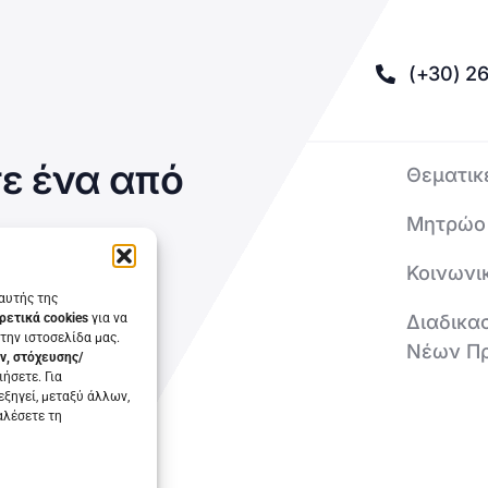
(+30) 26
ε ένα από
Θεματικ
Μητρώο
Κοινωνι
 αυτής της
Διαδικα
ρετικά cookies
για να
την ιστοσελίδα μας.
Νέων Π
ν, στόχευσης/
ήσετε. Για
εξηγεί, μεταξύ άλλων,
αλέσετε τη