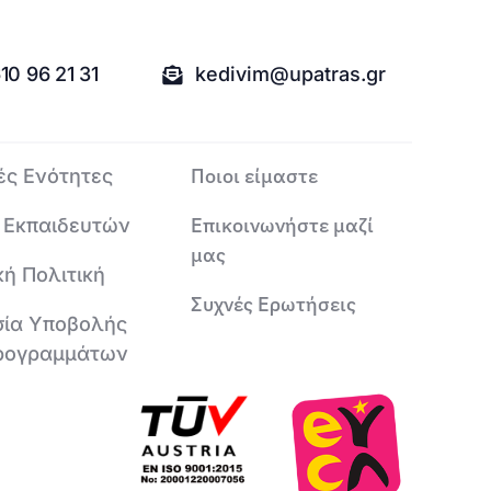
10 96 21 31
kedivim@upatras.gr
Ποιοι είμαστε
ές Ενότητες
Επικοινωνήστε μαζί
 Εκπαιδευτών
μας
κή Πολιτική
Συχνές Ερωτήσεις
σία Υποβολής
ρογραμμάτων