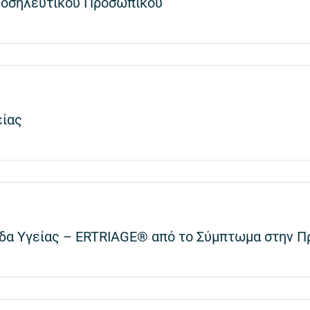
Νοσηλευτικού Προσωπικού
είας
δα Υγείας – ERTRIAGE® από το Σύμπτωμα στην Π