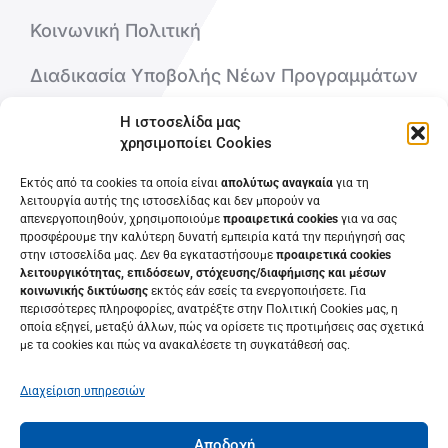
Κοινωνική Πολιτική
Διαδικασία Υποβολής Νέων Προγραμμάτων
Η ιστοσελίδα μας
Ποιοι είμαστε
χρησιμοποίει Cookies
Εκτός από τα cookies τα οποία είναι
απολύτως αναγκαία
για τη
Επικοινωνήστε μαζί μας
λειτουργία αυτής της ιστοσελίδας και δεν μπορούν να
απενεργοποιηθούν, χρησιμοποιούμε
προαιρετικά cookies
για να σας
Συχνές Ερωτήσεις
προσφέρουμε την καλύτερη δυνατή εμπειρία κατά την περιήγησή σας
στην ιστοσελίδα μας. Δεν θα εγκαταστήσουμε
προαιρετικά cookies
λειτουργικότητας, επιδόσεων, στόχευσης/διαφήμισης και μέσων
κοινωνικής δικτύωσης
εκτός εάν εσείς τα ενεργοποιήσετε. Για
περισσότερες πληροφορίες, ανατρέξτε στην Πολιτική Cookies μας, η
οποία εξηγεί, μεταξύ άλλων, πώς να ορίσετε τις προτιμήσεις σας σχετικά
με τα cookies και πώς να ανακαλέσετε τη συγκατάθεσή σας.
Διαχείριση υπηρεσιών
Αποδοχή