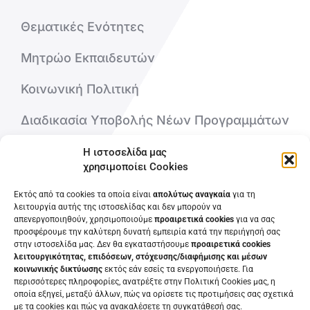
Θεματικές Ενότητες
Μητρώο Εκπαιδευτών
Κοινωνική Πολιτική
Διαδικασία Υποβολής Νέων Προγραμμάτων
Η ιστοσελίδα μας
Ποιοι είμαστε
χρησιμοποίει Cookies
Εκτός από τα cookies τα οποία είναι
απολύτως αναγκαία
για τη
Επικοινωνήστε μαζί μας
λειτουργία αυτής της ιστοσελίδας και δεν μπορούν να
απενεργοποιηθούν, χρησιμοποιούμε
προαιρετικά cookies
για να σας
Συχνές Ερωτήσεις
προσφέρουμε την καλύτερη δυνατή εμπειρία κατά την περιήγησή σας
στην ιστοσελίδα μας. Δεν θα εγκαταστήσουμε
προαιρετικά cookies
λειτουργικότητας, επιδόσεων, στόχευσης/διαφήμισης και μέσων
κοινωνικής δικτύωσης
εκτός εάν εσείς τα ενεργοποιήσετε. Για
περισσότερες πληροφορίες, ανατρέξτε στην Πολιτική Cookies μας, η
οποία εξηγεί, μεταξύ άλλων, πώς να ορίσετε τις προτιμήσεις σας σχετικά
με τα cookies και πώς να ανακαλέσετε τη συγκατάθεσή σας.