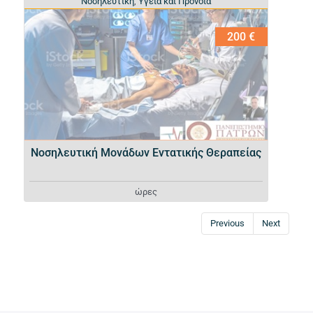
Νοσηλευτική
Νοσηλευτική
,
,
Υγεία και Πρόνοια
Υγεία και Πρόνοια
200 €
Νοσηλευτική Μονάδων Εντατικής Θεραπείας
ώρες
Previous
Next