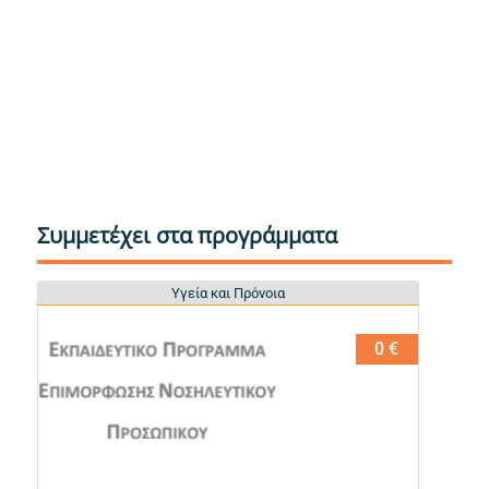
Συμμετέχει στα προγράμματα
Υγεία και Πρόνοια
Υγεία και Πρόνοια
0 €