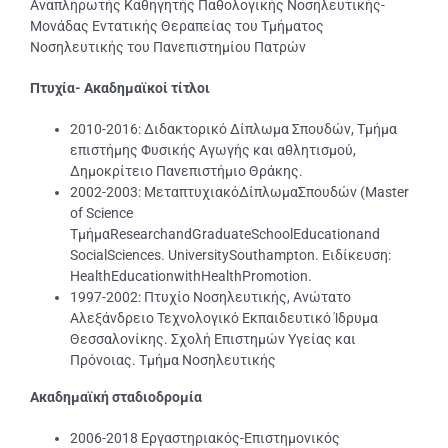
Αναπληρωτής Καθηγητής Παθολογικής Νοσηλευτικής-
Μονάδας Εντατικής Θεραπείας του Τμήματος
Νοσηλευτικής του Πανεπιστημίου Πατρών
Πτυχία- Ακαδημαϊκοί τίτλοι
2010-2016: Διδακτορικό Δίπλωμα Σπουδών, Τμήμα
επιστήμης Φυσικής Αγωγής και αθλητισμού,
Δημοκρίτειο Πανεπιστήμιο Θράκης.
2002-2003: ΜεταπτυχιακόΔίπλωμαΣπουδών (Master
of Science
ΤμήμαResearchandGraduateSchoolEducationand
SocialSciences. UniversitySouthampton. Eιδίκευση:
HealthEducationwithHealthPromotion.
1997-2002: Πτυχίο Νοσηλευτικής, Ανώτατο
Αλεξάνδρειο Τεχνολογικό Εκπαιδευτικό Ίδρυμα
Θεσσαλονίκης. Σχολή Επιστημών Υγείας και
Πρόνοιας. Τμήμα Νοσηλευτικής
Ακαδημαϊκή σταδιοδρομία
2006-2018 Εργαστηριακός-Επιστημονικός