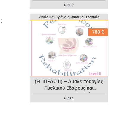
Φυσικοθεραπευτική
ώρες
Αποκατάσταση (Επίπεδο I)
Υγεία και Πρόνοια
Υγεία και Πρόνοια
,
,
Φυσικοθεραπεία
Φυσικοθεραπεία
ού
780 €
(ΕΠΙΠΕΔΟ II) – Δυσλειτουργίες
Πυελικού Εδάφους και
Φυσικοθεραπευτική
ώρες
Αποκατάσταση (Επίπεδο II)