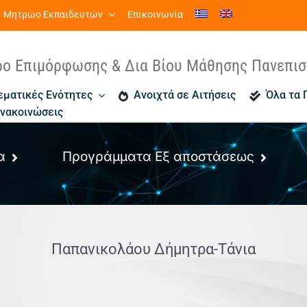
Μητρώο Εκπαιδευτών
Επικοινωνία
ρο Επιμόρφωσης & Δια Βίου Μάθησης Πανεπι
εματικές Ενότητες
Ανοιχτά σε Αιτήσεις
Όλα τα
νακοινώσεις
α
Προγράμματα Εξ αποστάσεως
Παπανικολάου Δήμητρα-Τάνια