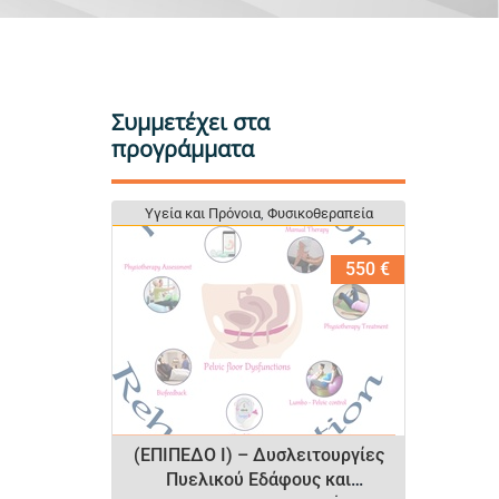
Συμμετέχει στα
προγράμματα
Υγεία και Πρόνοια
Υγεία και Πρόνοια
,
,
Φυσικοθεραπεία
Φυσικοθεραπεία
550 €
(ΕΠΙΠΕΔΟ I) – Δυσλειτουργίες
Πυελικού Εδάφους και