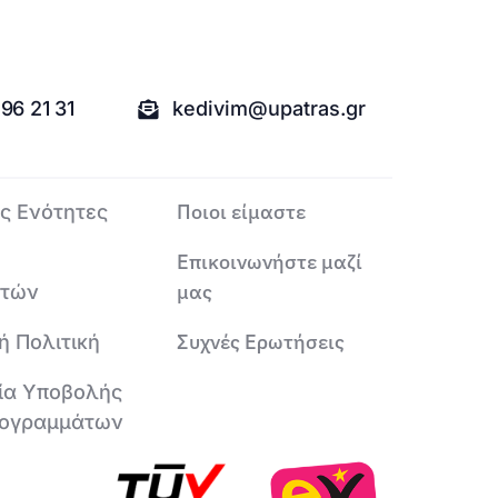
96 21 31
kedivim@upatras.gr
Ποιοι είμαστε
ς Ενότητες
Επικοινωνήστε μαζί
μας
υτών
Συχνές Ερωτήσεις
ή Πολιτική
ία Υποβολής
ογραμμάτων