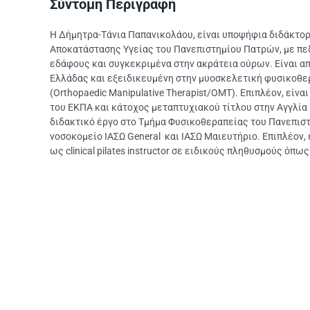
Σύντομη Περιγραφή
Η Δήμητρα-Τάνια Παπανικολάου, είναι υποψήφια διδάκτο
Αποκατάστασης Υγείας του Πανεπιστημίου Πατρών, με πε
εδάφους και συγκεκριμένα στην ακράτεια ούρων. Είναι α
Ελλάδας και εξειδικευμένη στην μυοσκελετική φυσικοθε
(Orthopaedic Manipulative Therapist/OMT). Επιπλέον, εί
του ΕΚΠΑ και κάτοχος μεταπτυχιακού τίτλου στην Αγγλία
διδακτικό έργο στο Τμήμα Φυσικοθεραπείας του Πανεπισ
νοσοκομείο ΙΑΣΩ General και ΙΑΣΩ Μαιευτήριο. Επιπλέον, 
ως clinical pilates instructor σε ειδικούς πληθυσμούς όπ