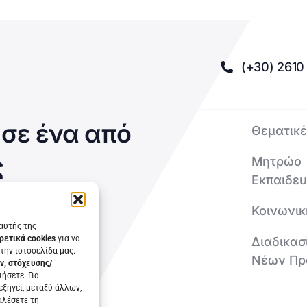
(+30) 2610 
σε ένα από
Θεματικέ
ς
Μητρώο
Εκπαιδε
Κοινωνικ
 αυτής της
ρετικά cookies
για να
Διαδικασ
την ιστοσελίδα μας.
Νέων Πρ
ν, στόχευσης/
ήσετε. Για
εξηγεί, μεταξύ άλλων,
αλέσετε τη