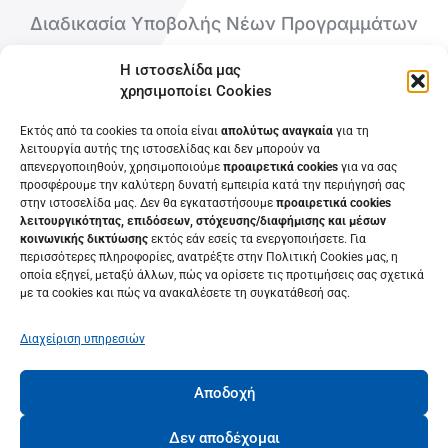
Διαδικασία Υποβολής Νέων Προγραμμάτων
Η ιστοσελίδα μας
Ποιοι είμαστε
χρησιμοποίει Cookies
Εκτός από τα cookies τα οποία είναι
απολύτως αναγκαία
για τη
Επικοινωνήστε μαζί μας
λειτουργία αυτής της ιστοσελίδας και δεν μπορούν να
απενεργοποιηθούν, χρησιμοποιούμε
προαιρετικά cookies
για να σας
Συχνές Ερωτήσεις
προσφέρουμε την καλύτερη δυνατή εμπειρία κατά την περιήγησή σας
στην ιστοσελίδα μας. Δεν θα εγκαταστήσουμε
προαιρετικά cookies
λειτουργικότητας, επιδόσεων, στόχευσης/διαφήμισης και μέσων
κοινωνικής δικτύωσης
εκτός εάν εσείς τα ενεργοποιήσετε. Για
περισσότερες πληροφορίες, ανατρέξτε στην Πολιτική Cookies μας, η
οποία εξηγεί, μεταξύ άλλων, πώς να ορίσετε τις προτιμήσεις σας σχετικά
με τα cookies και πώς να ανακαλέσετε τη συγκατάθεσή σας.
Διαχείριση υπηρεσιών
Αποδοχή
© 2022 • Κ.Ε.ΔΙ.ΒΙ.Μ. Πανεπιστημίου Πατρών• Πανεπιστήμιο
Πατρών
Δεν αποδέχομαι