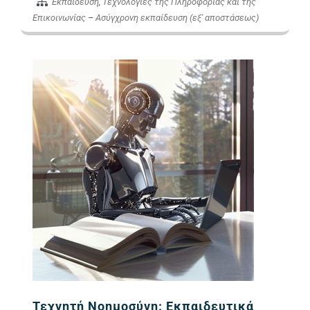
Εκπαίδευση
,
Τεχνολογίες της Πληροφορίας και της
Επικοινωνίας
–
Ασύγχρονη εκπαίδευση (εξ' αποστάσεως)
Εικόνα Προ
Τεχνητή Νοημοσύνη: Εκπαιδευτικά