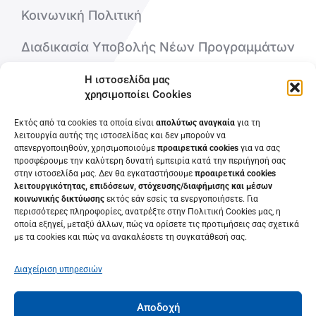
Κοινωνική Πολιτική
Διαδικασία Υποβολής Νέων Προγραμμάτων
Η ιστοσελίδα μας
Ποιοι είμαστε
χρησιμοποίει Cookies
Επικοινωνήστε μαζί μας
Εκτός από τα cookies τα οποία είναι
απολύτως αναγκαία
για τη
λειτουργία αυτής της ιστοσελίδας και δεν μπορούν να
απενεργοποιηθούν, χρησιμοποιούμε
προαιρετικά cookies
για να σας
Συχνές Ερωτήσεις
προσφέρουμε την καλύτερη δυνατή εμπειρία κατά την περιήγησή σας
στην ιστοσελίδα μας. Δεν θα εγκαταστήσουμε
προαιρετικά cookies
λειτουργικότητας, επιδόσεων, στόχευσης/διαφήμισης και μέσων
κοινωνικής δικτύωσης
εκτός εάν εσείς τα ενεργοποιήσετε. Για
περισσότερες πληροφορίες, ανατρέξτε στην Πολιτική Cookies μας, η
οποία εξηγεί, μεταξύ άλλων, πώς να ορίσετε τις προτιμήσεις σας σχετικά
με τα cookies και πώς να ανακαλέσετε τη συγκατάθεσή σας.
Διαχείριση υπηρεσιών
Αποδοχή
© 2022 • Κ.Ε.ΔΙ.ΒΙ.Μ. Πανεπιστημίου Πατρών• Πανεπιστήμιο