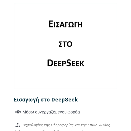
Εικόνα
Εισαγωγή στο DeepSeek
Μέσω συνεργαζόμενου φορέα
Τεχνολογίες της Πληροφορίας και της Επικοινωνίας
–