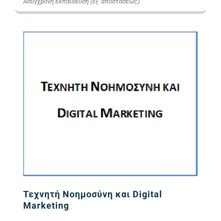
Ασύγχρονη εκπαίδευση (εξ' αποστάσεως)
Εικόνα
Τεχνητή Νοημοσύνη και Digital
Marketing