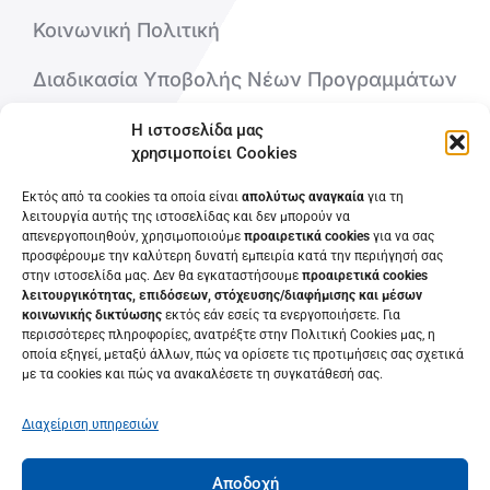
Κοινωνική Πολιτική
Διαδικασία Υποβολής Νέων Προγραμμάτων
Η ιστοσελίδα μας
Ποιοι είμαστε
χρησιμοποίει Cookies
Εκτός από τα cookies τα οποία είναι
απολύτως αναγκαία
για τη
Επικοινωνήστε μαζί μας
λειτουργία αυτής της ιστοσελίδας και δεν μπορούν να
απενεργοποιηθούν, χρησιμοποιούμε
προαιρετικά cookies
για να σας
Συχνές Ερωτήσεις
προσφέρουμε την καλύτερη δυνατή εμπειρία κατά την περιήγησή σας
στην ιστοσελίδα μας. Δεν θα εγκαταστήσουμε
προαιρετικά cookies
λειτουργικότητας, επιδόσεων, στόχευσης/διαφήμισης και μέσων
κοινωνικής δικτύωσης
εκτός εάν εσείς τα ενεργοποιήσετε. Για
περισσότερες πληροφορίες, ανατρέξτε στην Πολιτική Cookies μας, η
οποία εξηγεί, μεταξύ άλλων, πώς να ορίσετε τις προτιμήσεις σας σχετικά
με τα cookies και πώς να ανακαλέσετε τη συγκατάθεσή σας.
Διαχείριση υπηρεσιών
Αποδοχή
© 2022 • Κ.Ε.ΔΙ.ΒΙ.Μ. Πανεπιστημίου Πατρών• Πανεπιστήμιο