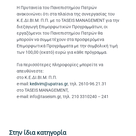
Η Πρυτανεία του Πανεπιστημίου Πατρών
ανακοινώνει ότι στα πλαίσια της συνεργασίας του
Κ.Ε.ΔΙ.ΒΙ.Μ. Π.Π. με το TASEIS MANAGEMENT για την
διεξαγωγή Επιμορφωτικών Προγραμμάτων, οι
εργαζόμενοι του Πανεπιστημίου Πατρών θα
μπορούν να συμμετέχουν στα προσφερόμενα
Επιμορφωτικά Προγράμματα με την συμβολική τιμή
των 100,00 (εκατό) ευρώ για κάθε πρόγραμμα.
Για περισσότερες πληροφορίες μπορείτε να
απευθύνεστε:
στο Κ.Ε.ΔΙ.ΒΙ.Μ. Π.Π.
e-mail:
kedivim@upatras.gr
, τηλ. 2610-96.21.31
στο TASEIS MANAGEMENT,
e-mail: info@taseism.gr, τηλ. 210 3310240 – 241
Στην ίδια κατηγορία