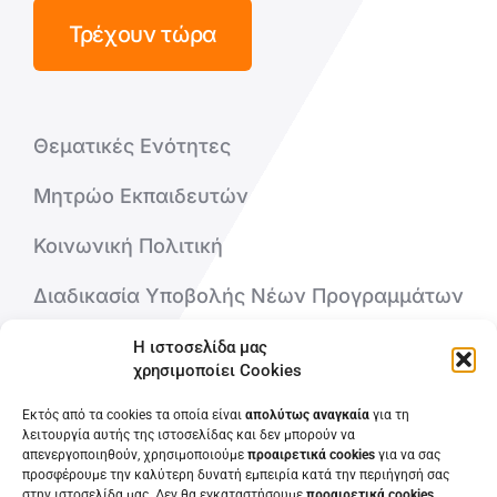
Τρέχουν τώρα
Θεματικές Ενότητες
Μητρώο Εκπαιδευτών
Κοινωνική Πολιτική
Διαδικασία Υποβολής Νέων Προγραμμάτων
Η ιστοσελίδα μας
Ποιοι είμαστε
χρησιμοποίει Cookies
Επικοινωνήστε μαζί μας
Εκτός από τα cookies τα οποία είναι
απολύτως αναγκαία
για τη
λειτουργία αυτής της ιστοσελίδας και δεν μπορούν να
απενεργοποιηθούν, χρησιμοποιούμε
προαιρετικά cookies
για να σας
Συχνές Ερωτήσεις
προσφέρουμε την καλύτερη δυνατή εμπειρία κατά την περιήγησή σας
στην ιστοσελίδα μας. Δεν θα εγκαταστήσουμε
προαιρετικά cookies