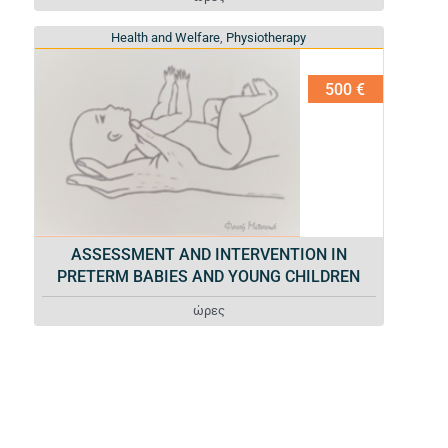
Health and Welfare
Health and Welfare
,
,
Physiotherapy
Physiotherapy
500 €
ASSESSMENT AND INTERVENTION IN
PRETERM BABIES AND YOUNG CHILDREN
ώρες