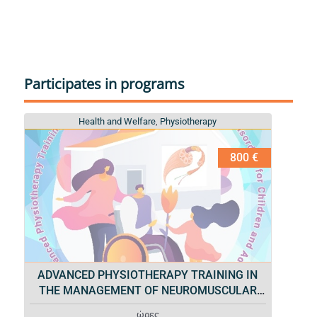
Participates in programs
Health and Welfare
Health and Welfare
,
,
Physiotherapy
Physiotherapy
800 €
ADVANCED PHYSIOTHERAPY TRAINING IN
THE MANAGEMENT OF NEUROMUSCULAR
DISORDERS FOR CHILDREN AND ADULTS
ώρες