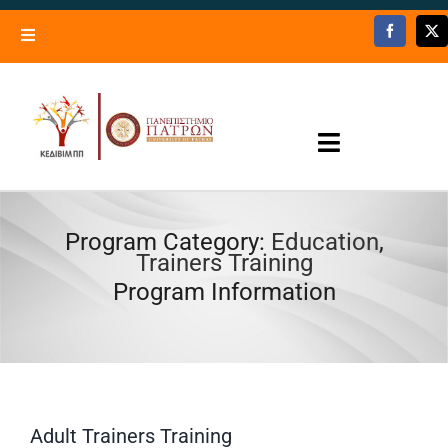
Skip
to
Toggle
content
Navigation
Lifelong Learning Center – University of Patras
Trainers’ Registry
Toggle
Contact Us
Navigation
Programs – Activities
Program Category:
Education
,
Trainers Training
Open now
Program Information
Information
News
Adult Trainers Training