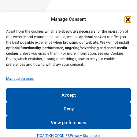
About Us
Manage Consent
Contact Us
Apart from the cookies which are
absolutely necessary
for the operation of
this website and cannot be disabled, we use
optional cookies
to offer you
the best possible experience when browsing our website. We will not install
optional functionality, performance, targeting/advertising and social media
cookies
unless you enable them. For more information, see our Cookies
Policy, which explains, among other things, how to set your cookie
preferences and how to withdraw your consent.
Manage services
Accept
© 2022 • Lifelong Learning Center – University of Patras •
University of Patras
Deny
View preferences
TERMS OF USE
ΠΟΛΙΤΙΚΗ COOKIES
Privacy Statement