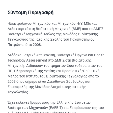
Σύντομη Περιγραφή
Ηλεκτρολόγος Μηχανικός και Μηχανικός Η/Υ, MSc και
Διδακτορικό στη Βιοϊατρική Μηχανική (BME) από το ΔΜΠΣ
Βιοϊατρική Μηχανική. Mέλος της Μονάδας Βιοϊατρικής
Τεχνολογίας της Ιατρικής Σχολής του Πανεπιστημίου
Πατρών από το 2008.
Διδάσκει Ιατρική Απεικόνιση, Βιοϊατρική Όργανα και Ηealth
Technology Assessement στο ΔΜΠΣ στη Βιοιατρικής
Μηχανική. Διδάσκων του τμήματος Φυσικοθεραπείας του
ΠΠ, Πληροφορική της Υγείας και Προσθετική/Ορθωτική.
Μέλος του Ινστιτούτου Βιοϊατρικής Τεχνολογίας από το
2008 όπου σήμερα είναι Διευθύνων Σύμβουλος και
Επικεφαλής της Μονάδας Διαχείρισης Ιατρικής
Τεχνολογίας.
Έχει εκλεγεί Γραμματέας της Ελληνικής Εταιρείας
Βιοϊατρικών Μηχανικών (ΕΛΕΒΙΤ) και Εκπρόσωπος της του
Τμήματος Κλινικής Μηχανικής της ΕΛΕΒΙΤ.