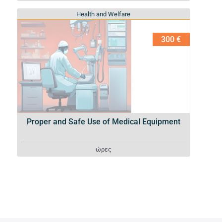
Health and Welfare
Health and Welfare
300 €
Proper and Safe Use of Medical Equipment
ώρες