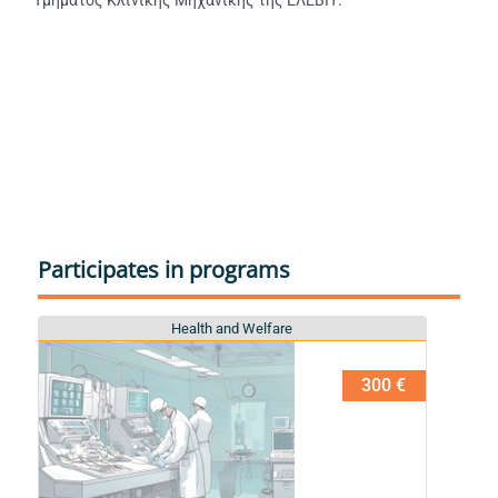
Participates in programs
Health and Welfare
Health and Welfare
300 €