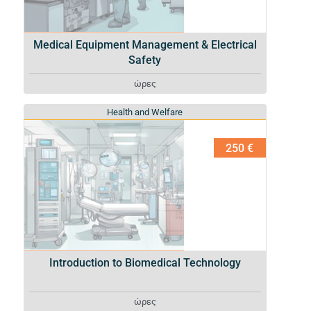
Medical Equipment Management & Electrical
Safety
ώρες
Health and Welfare
Health and Welfare
250 €
Introduction to Biomedical Technology
ώρες