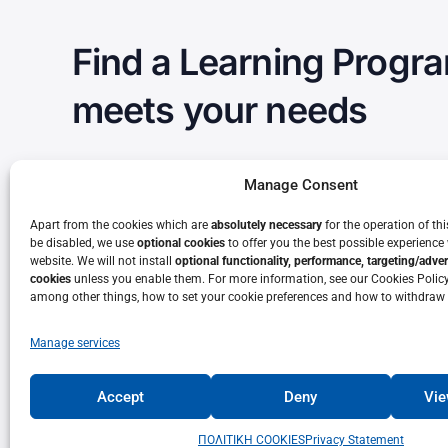
Find a Learning Progra
meets your needs
Manage Consent
Apply now
Apart from the cookies which are
absolutely necessary
for the operation of th
be disabled, we use
optional cookies
to offer you the best possible experienc
website. We will not install
optional functionality, performance, targeting/adve
cookies
unless you enable them. For more information, see our Cookies Policy
among other things, how to set your cookie preferences and how to withdraw
Manage services
Accept
Deny
Vie
© 2022 • Lifelong Learning Center – University of Patras • Univers
ΠΟΛΙΤΙΚΗ COOKIES
Privacy Statement