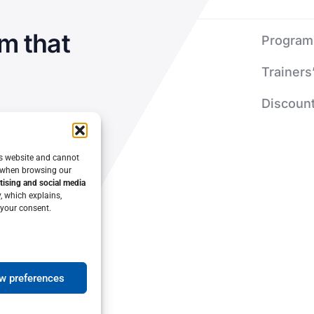
m that
Program
Trainers
Discount
is website and cannot
e when browsing our
rtising and social media
, which explains,
 your consent.
w preferences
ity of Patras