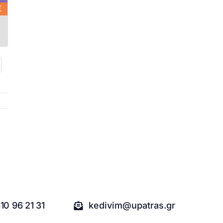
€
10 96 21 31
kedivim@upatras.gr