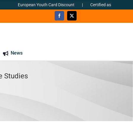
European Youth Card Discount
|
Certified as per ΕΝ ISO 9001:2
News
e Studies