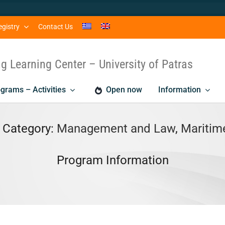
egistry
Contact Us
ng Learning Center – University of Patras
grams – Activities
Open now
Information
 Category:
Management and Law
,
Maritim
Program Information