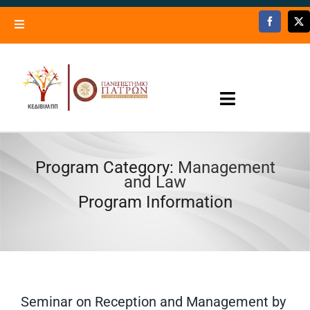
Skip
to
Toggle
content
Navigation
Lifelong Learning Center – University of Patras
Trainers’ Registry
Toggle
Contact Us
Navigation
Programs – Activities
Program Category:
Management
and Law
Open now
Program Information
Information
News
Seminar on Reception and Management by