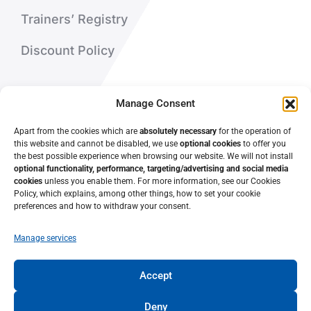
Trainers’ Registry
Discount Policy
About Us
Manage Consent
Contact Us
Apart from the cookies which are
absolutely necessary
for the operation of
this website and cannot be disabled, we use
optional cookies
to offer you
the best possible experience when browsing our website. We will not install
optional functionality, performance, targeting/advertising and social media
cookies
unless you enable them. For more information, see our Cookies
Policy, which explains, among other things, how to set your cookie
preferences and how to withdraw your consent.
Manage services
Accept
© 2022 • Lifelong Learning Center – University of Patras •
University of Patras
Deny