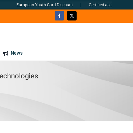
European Youth Card Discount
|
Certified as per ΕΝ ISO 9001:
News
echnologies