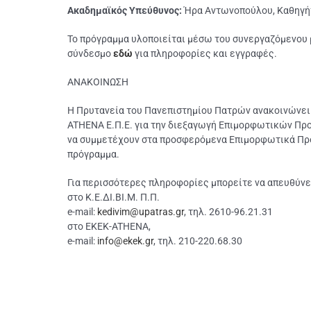
Ακαδημαϊκός Υπεύθυνος:
Ήρα Αντωνοπούλου, Καθηγήτ
Το πρόγραμμα υλοποιείται μέσω του συνεργαζόμενου
σύνδεσμο
εδώ
για πληροφορίες και εγγραφές.
ΑΝΑΚΟΙΝΩΣΗ
Η Πρυτανεία του Πανεπιστημίου Πατρών ανακοινώνει ότ
ATHENA Ε.Π.Ε. για την διεξαγωγή Επιμορφωτικών Πρ
να συμμετέχουν στα προσφερόμενα Επιμορφωτικά Προγ
πρόγραμμα.
Για περισσότερες πληροφορίες μπορείτε να απευθύνε
στο Κ.Ε.ΔΙ.ΒΙ.Μ. Π.Π.
e-mail:
kedivim@upatras.gr
, τηλ. 2610-96.21.31
στο ΕΚΕΚ-ATHENA,
e-mail:
info@ekek.gr
, τηλ. 210-220.68.30