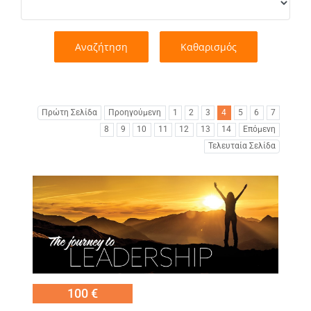
Αναζήτηση
Καθαρισμός
Πρώτη Σελίδα
Προηγούμενη
1
2
3
4
5
6
7
8
9
10
11
12
13
14
Επόμενη
Τελευταία Σελίδα
Εικόνα
100 €