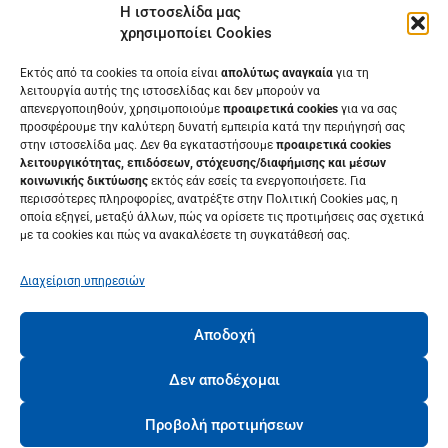
Η ιστοσελίδα μας
Ποιοι είμαστε
χρησιμοποίει Cookies
Εκτός από τα cookies τα οποία είναι
απολύτως αναγκαία
για τη
Επικοινωνήστε μαζί μας
λειτουργία αυτής της ιστοσελίδας και δεν μπορούν να
απενεργοποιηθούν, χρησιμοποιούμε
προαιρετικά cookies
για να σας
Συχνές Ερωτήσεις
προσφέρουμε την καλύτερη δυνατή εμπειρία κατά την περιήγησή σας
στην ιστοσελίδα μας. Δεν θα εγκαταστήσουμε
προαιρετικά cookies
λειτουργικότητας, επιδόσεων, στόχευσης/διαφήμισης και μέσων
κοινωνικής δικτύωσης
εκτός εάν εσείς τα ενεργοποιήσετε. Για
περισσότερες πληροφορίες, ανατρέξτε στην Πολιτική Cookies μας, η
οποία εξηγεί, μεταξύ άλλων, πώς να ορίσετε τις προτιμήσεις σας σχετικά
με τα cookies και πώς να ανακαλέσετε τη συγκατάθεσή σας.
Διαχείριση υπηρεσιών
Αποδοχή
© 2022 • Κ.Ε.ΔΙ.ΒΙ.Μ. Πανεπιστημίου Πατρών• Πανεπιστήμιο
Πατρών
Δεν αποδέχομαι
ΠΟΛΙΤΙΚΗ COOKIES
ΠΟΛΙΤΙΚΗ ΙΔΙΩΤΙΚΟΤΗΤΑΣ
ΟΡΟΙ ΧΡΗΣΗΣ
Προβολή προτιμήσεων
ΠΟΛΙΤΙΚΗ ΠΟΙΟΤΗΤΑΣ
ΔΗΛΩΣΗ ΠΡΟΣΒΑΣΙΜΟΤΗΤΑΣ