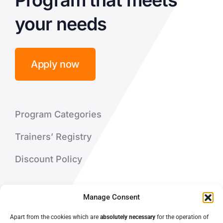
Program that meets
your needs
Apply now
Program Categories
Trainers’ Registry
Discount Policy
About Us
Manage Consent
Contact Us
Apart from the cookies which are
absolutely necessary
for the operation of