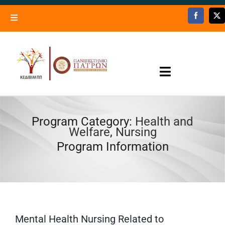
Skip
to
Toggle
content
Navigation
Lifelong Learning Center – University of Patras
Trainers’ Registry
Toggle
Contact Us
Navigation
Programs – Activities
Program Category:
Health and
Welfare
,
Nursing
Open now
Program Information
Information
News
Mental Health Nursing Related to