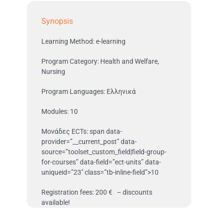
Synopsis
Learning Method: e-learning
Program Category: Health and Welfare,
Nursing
Program Languages: Ελληνικά
Modules: 10
Μονάδες ECTs: span data-
provider=”__current_post” data-
source=”toolset_custom_field|field-group-
for-courses” data-field=”ect-units” data-
uniqueid=”23″ class=”tb-inline-field”>10
Registration fees: 200 € – discounts
available!