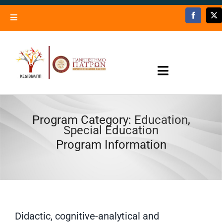
Skip
to
Toggle
content
Navigation
Lifelong Learning Center – University of Patras
Trainers’ Registry
Toggle
Contact Us
Navigation
Programs – Activities
Program Category:
Education
,
Special Education
Open now
Program Information
Information
News
Didactic, cognitive-analytical and