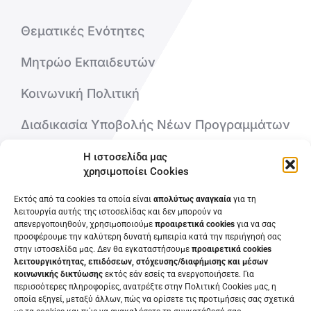
Θεματικές Ενότητες
Μητρώο Εκπαιδευτών
Κοινωνική Πολιτική
Διαδικασία Υποβολής Νέων Προγραμμάτων
Η ιστοσελίδα μας
Ποιοι είμαστε
χρησιμοποίει Cookies
Επικοινωνήστε μαζί μας
Εκτός από τα cookies τα οποία είναι
απολύτως αναγκαία
για τη
λειτουργία αυτής της ιστοσελίδας και δεν μπορούν να
απενεργοποιηθούν, χρησιμοποιούμε
προαιρετικά cookies
για να σας
Συχνές Ερωτήσεις
προσφέρουμε την καλύτερη δυνατή εμπειρία κατά την περιήγησή σας
στην ιστοσελίδα μας. Δεν θα εγκαταστήσουμε
προαιρετικά cookies
λειτουργικότητας, επιδόσεων, στόχευσης/διαφήμισης και μέσων
κοινωνικής δικτύωσης
εκτός εάν εσείς τα ενεργοποιήσετε. Για
περισσότερες πληροφορίες, ανατρέξτε στην Πολιτική Cookies μας, η
οποία εξηγεί, μεταξύ άλλων, πώς να ορίσετε τις προτιμήσεις σας σχετικά