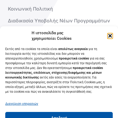
Κοινωνική Πολιτική
Διαδικασία Υποβολής Νέων Προγραμμάτων
Η ιστοσελίδα μας
Ποιοι είμαστε
χρησιμοποίει Cookies
Επικοινωνήστε μαζί μας
Εκτός από τα cookies τα οποία είναι
απολύτως αναγκαία
για τη
λειτουργία αυτής της ιστοσελίδας και δεν μπορούν να
απενεργοποιηθούν, χρησιμοποιούμε
προαιρετικά cookies
για να σας
Συχνές Ερωτήσεις
προσφέρουμε την καλύτερη δυνατή εμπειρία κατά την περιήγησή σας
στην ιστοσελίδα μας. Δεν θα εγκαταστήσουμε
προαιρετικά cookies
λειτουργικότητας, επιδόσεων, στόχευσης/διαφήμισης και μέσων
κοινωνικής δικτύωσης
εκτός εάν εσείς τα ενεργοποιήσετε. Για
περισσότερες πληροφορίες, ανατρέξτε στην Πολιτική Cookies μας, η
οποία εξηγεί, μεταξύ άλλων, πώς να ορίσετε τις προτιμήσεις σας σχετικά
με τα cookies και πώς να ανακαλέσετε τη συγκατάθεσή σας.
Διαχείριση υπηρεσιών
Αποδοχή