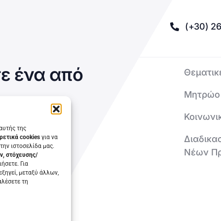
(+30) 26
ε ένα από
Θεματικ
Μητρώο
Κοινωνι
 αυτής της
Διαδικα
ρετικά cookies
για να
την ιστοσελίδα μας.
Νέων Π
ν, στόχευσης/
ήσετε. Για
εξηγεί, μεταξύ άλλων,
αλέσετε τη