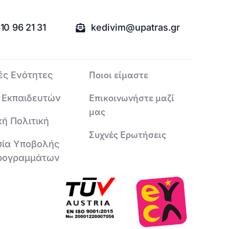
10 96 21 31
kedivim@upatras.gr
Ποιοι είμαστε
ές Ενότητες
Επικοινωνήστε μαζί
 Εκπαιδευτών
μας
κή Πολιτική
Συχνές Ερωτήσεις
σία Υποβολής
ρογραμμάτων